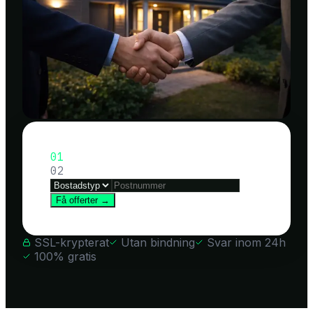
01
02
Få offerter →
SSL-krypterat
Utan bindning
Svar inom 24h
100% gratis