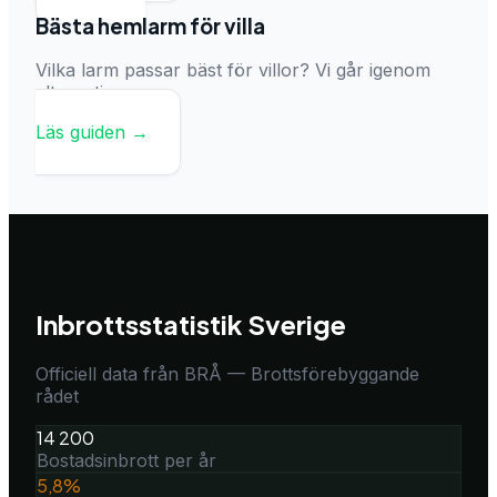
Bästa hemlarm för villa
Vilka larm passar bäst för villor? Vi går igenom
alternativen.
Läs guiden →
Inbrottsstatistik Sverige
Officiell data från BRÅ — Brottsförebyggande
rådet
14 200
Bostadsinbrott per år
5,8%