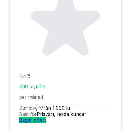
4.4
/5
469 kr/mån
per månad
Startavgift
från 1 990 kr
Bäst för
Prisvärt, nöjda kunder
Begär offert