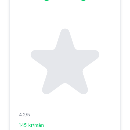
4.2
/5
145 kr/mån