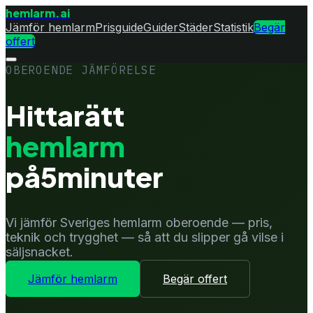
hemlarm
.ai
Jämför hemlarm
Prisguide
Guider
Städer
Statistik
Begär
offert
OBEROENDE JÄMFÖRELSE
Hitta
rätt
hemlarm
på
5
minuter
Vi jämför Sveriges hemlarm oberoende — pris,
teknik och trygghet — så att du slipper gå vilse i
säljsnacket.
Jämför hemlarm
Begär offert