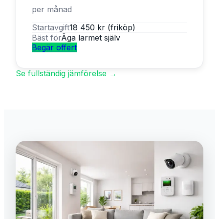
per månad
Startavgift
18 450 kr (friköp)
Bäst för
Äga larmet själv
Begär offert
Se fullständig jämförelse →