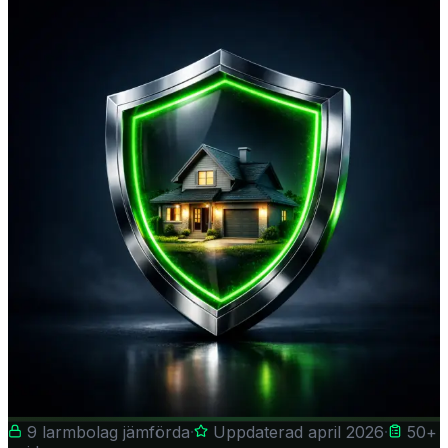
9
larmbolag jämförda
·
Uppdaterad april 2026
·
50
+