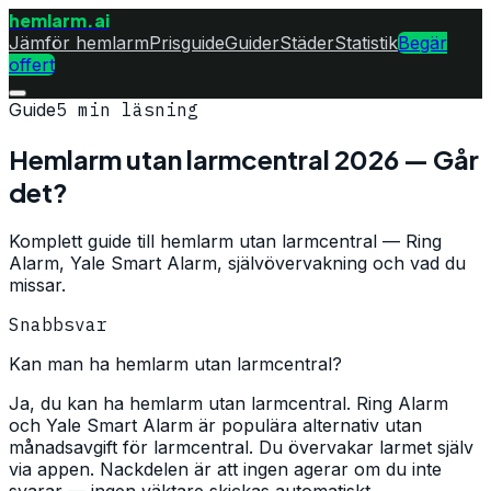
hemlarm
.ai
Jämför hemlarm
Prisguide
Guider
Städer
Statistik
Begär
offert
Guide
5
min läsning
Hemlarm utan larmcentral 2026 — Går
det?
Komplett guide till hemlarm utan larmcentral — Ring
Alarm, Yale Smart Alarm, självövervakning och vad du
missar.
Snabbsvar
Kan man ha hemlarm utan larmcentral?
Ja, du kan ha hemlarm utan larmcentral. Ring Alarm
och Yale Smart Alarm är populära alternativ utan
månadsavgift för larmcentral. Du övervakar larmet själv
via appen. Nackdelen är att ingen agerar om du inte
svarar — ingen väktare skickas automatiskt.