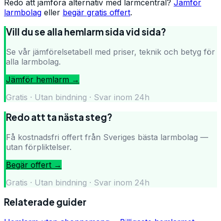
Redo att jämföra alternativ med larmcentral?
Jämför
larmbolag
eller
begär gratis offert
.
Vill du se alla hemlarm sida vid sida?
Se vår jämförelsetabell med priser, teknik och betyg för
alla larmbolag.
Jämför hemlarm →
Gratis · Utan bindning · Svar inom 24h
Redo att ta nästa steg?
Få kostnadsfri offert från Sveriges bästa larmbolag —
utan förpliktelser.
Begär offert →
Gratis · Utan bindning · Svar inom 24h
Relaterade guider