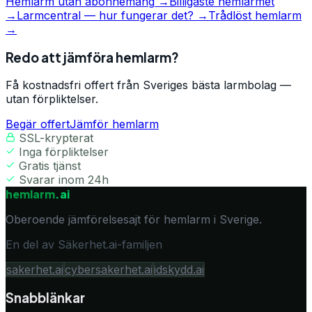
Hemlarm utan abonnemang
→
Billigaste hemlarmet
→
Larmcentral — hur fungerar det?
→
Trådlöst hemlarm
→
Redo att jämföra hemlarm?
Få kostnadsfri offert från Sveriges bästa larmbolag —
utan förpliktelser.
Begär offert
Jämför hemlarm
SSL-krypterat
Inga förpliktelser
Gratis tjänst
Svarar inom 24h
hemlarm
.ai
Oberoende jämförelsesajt för hemlarm i Sverige.
En del av Säkerhet.ai-familjen
sakerhet.ai
cybersakerhet.ai
idskydd.ai
Snabblänkar