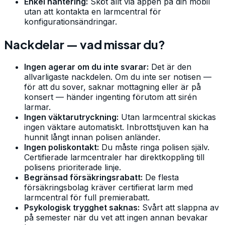
Enkel hantering:
Sköt allt via appen på din mobil
utan att kontakta en larmcentral för
konfigurationsändringar.
Nackdelar — vad missar du?
Ingen agerar om du inte svarar:
Det är den
allvarligaste nackdelen. Om du inte ser notisen —
för att du sover, saknar mottagning eller är på
konsert — händer ingenting förutom att sirén
larmar.
Ingen väktarutryckning:
Utan larmcentral skickas
ingen väktare automatiskt. Inbrottstjuven kan ha
hunnit långt innan polisen anländer.
Ingen poliskontakt:
Du måste ringa polisen själv.
Certifierade larmcentraler har direktkoppling till
polisens prioriterade linje.
Begränsad försäkringsrabatt:
De flesta
försäkringsbolag kräver certifierat larm med
larmcentral för full premierabatt.
Psykologisk trygghet saknas:
Svårt att slappna av
på semester när du vet att ingen annan bevakar