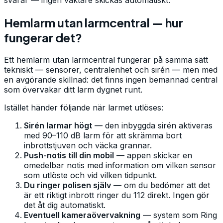
Hemlarm utan larmcentral — hur
fungerar det?
Ett hemlarm utan larmcentral fungerar på samma sätt
tekniskt — sensorer, centralenhet och sirén — men med
en avgörande skillnad: det finns ingen bemannad central
som övervakar ditt larm dygnet runt.
Istället händer följande när larmet utlöses:
Sirén larmar högt
— den inbyggda sirén aktiveras
med 90–110 dB larm för att skrämma bort
inbrottstjuven och väcka grannar.
Push-notis till din mobil
— appen skickar en
omedelbar notis med information om vilken sensor
som utlöste och vid vilken tidpunkt.
Du ringer polisen själv
— om du bedömer att det
är ett riktigt inbrott ringer du 112 direkt. Ingen gör
det åt dig automatiskt.
Eventuell kameraövervakning
— system som Ring