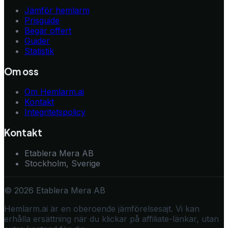
Jämför hemlarm
Prisguide
Begär offert
Guider
Statistik
Om oss
Om Hemlarm.ai
Kontakt
Integritetspolicy
Kontakt
Etablera Mera AB
Stockholm, Sverige
© 2026 Etablera Mera AB
Hemlarm.ai är en oberoende jämförelsesajt. Vi kan
erhålla ersättning när du klickar på affiliate-länkar, utan