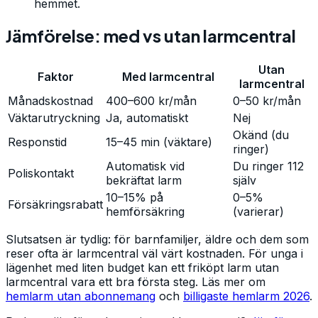
hemmet.
Jämförelse: med vs utan larmcentral
Utan
Faktor
Med larmcentral
larmcentral
Månadskostnad
400–600 kr/mån
0–50 kr/mån
Väktarutryckning
Ja, automatiskt
Nej
Okänd (du
Responstid
15–45 min (väktare)
ringer)
Automatisk vid
Du ringer 112
Poliskontakt
bekräftat larm
själv
10–15% på
0–5%
Försäkringsrabatt
hemförsäkring
(varierar)
Slutsatsen är tydlig: för barnfamiljer, äldre och dem som
reser ofta är larmcentral väl värt kostnaden. För unga i
lägenhet med liten budget kan ett friköpt larm utan
larmcentral vara ett bra första steg. Läs mer om
hemlarm utan abonnemang
och
billigaste hemlarm 2026
.