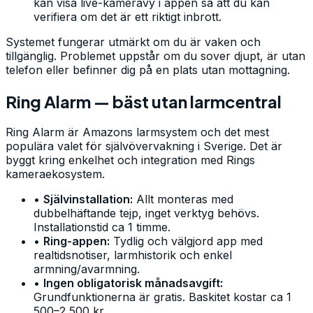
kan visa live-kameravy i appen så att du kan
verifiera om det är ett riktigt inbrott.
Systemet fungerar utmärkt om du är vaken och
tillgänglig. Problemet uppstår om du sover djupt, är utan
telefon eller befinner dig på en plats utan mottagning.
Ring Alarm — bäst utan larmcentral
Ring Alarm är Amazons larmsystem och det mest
populära valet för självövervakning i Sverige. Det är
byggt kring enkelhet och integration med Rings
kameraekosystem.
•
Självinstallation:
Allt monteras med
dubbelhäftande tejp, inget verktyg behövs.
Installationstid ca 1 timme.
•
Ring-appen:
Tydlig och välgjord app med
realtidsnotiser, larmhistorik och enkel
armning/avarmning.
•
Ingen obligatorisk månadsavgift:
Grundfunktionerna är gratis. Baskitet kostar ca 1
500–2 500 kr.