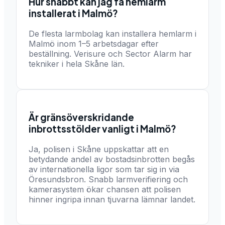
Hur snabbt kan jag få hemlarm
installerat i Malmö?
De flesta larmbolag kan installera hemlarm i
Malmö inom 1–5 arbetsdagar efter
beställning. Verisure och Sector Alarm har
tekniker i hela Skåne län.
Är gränsöverskridande
inbrottsstölder vanligt i Malmö?
Ja, polisen i Skåne uppskattar att en
betydande andel av bostadsinbrotten begås
av internationella ligor som tar sig in via
Öresundsbron. Snabb larmverifiering och
kamerasystem ökar chansen att polisen
hinner ingripa innan tjuvarna lämnar landet.