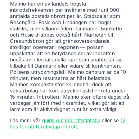
Malmö har en av landets högsta
inbrottsfrekvenser per invånare med runt 900
anmälda bostadsinbrott per år. Stadsdelar som
Rosengård, Fosie och Lindängen har högst
statistik, men villaområden i Limhamn, Bunkeflo
och Husie drabbas också hårt. Närheten till
Öresundsbron gör att gränsöverskridande
stöldligor opererar i regionen — polisen
uppskattar att en betydande del av inbrotten
begås av internationella ligor som snabbt tar sig
tillbaka till Danmark eller vidare till kontinenten.
Polisens utryckningstid i Malmö centrum är ca 10
minuter, men resurserna är hårt belastade.
Malmös kompakta storlek innebär dock att
väktarbolag har kort utryckningstid — ofta under
15 minuter. Inbrotten i Malmö sker oftare dagtid på
vardagar jämfört med rikssnittet, vilket gör att ett
larm som är aktivt dygnet runt är extra viktigt.
Läs mer i vår
guide om inbrottsstatistik
eller se
12
tips för att förebygga inbrott
.