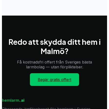
Redo att skydda ditt hem i
Malmö
?
Få kostnadsfri offert från Sveriges bästa
larmbolag — utan förpliktelser.
Begär gratis offert
hemlarm
.ai
Oberoende jämförelsesajt för hemlarm i Sverige.