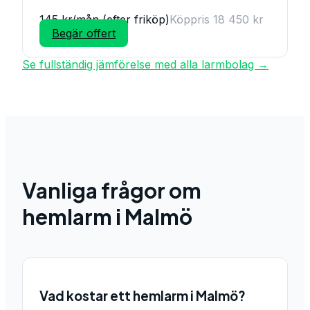
145 kr/mån (efter friköp)
Köppris 18 450 kr
Begär offert
Se fullständig jämförelse med alla larmbolag →
Vanliga frågor om
hemlarm i
Malmö
Vad kostar ett hemlarm i Malmö?