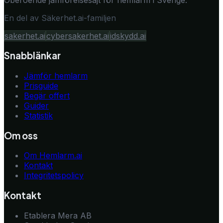
En del av Säkerhet.ai-familjen
sakerhet.ai
cybersakerhet.ai
idskydd.ai
Snabblänkar
Jämför hemlarm
Prisguide
Begär offert
Guider
Statistik
Om oss
Om Hemlarm.ai
Kontakt
Integritetspolicy
Kontakt
Etablera Mera AB