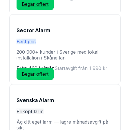
Begär offert
Sector Alarm
Bäst pris
200 000+ kunder i Sverige med lokal
installation i Skåne län
Från 469 kr/mån
Startavgift från 1 990 kr
Begär offert
Svenska Alarm
Friköpt larm
Äg ditt eget larm — lägre månadsavgift på
sikt