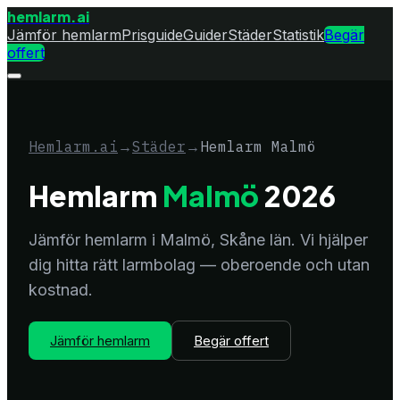
hemlarm
.ai
Jämför hemlarm
Prisguide
Guider
Städer
Statistik
Begär
offert
Hemlarm.ai
→
Städer
→
Hemlarm
Malmö
Hemlarm
Malmö
2026
Jämför hemlarm i
Malmö
,
Skåne län
. Vi hjälper
dig hitta rätt larmbolag — oberoende och utan
kostnad.
Jämför hemlarm
Begär offert